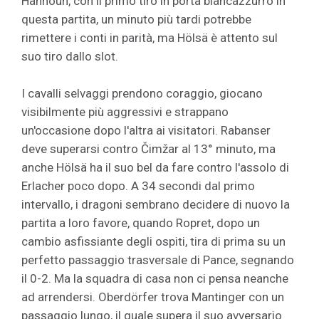
Hannoun, con il primo tiro in porta biancazzurro in
questa partita, un minuto più tardi potrebbe
rimettere i conti in parità, ma Hölsä è attento sul
suo tiro dallo slot.
I cavalli selvaggi prendono coraggio, giocano
visibilmente più aggressivi e strappano
un'occasione dopo l'altra ai visitatori. Rabanser
deve superarsi contro Čimžar al 13° minuto, ma
anche Hölsä ha il suo bel da fare contro l'assolo di
Erlacher poco dopo. A 34 secondi dal primo
intervallo, i dragoni sembrano decidere di nuovo la
partita a loro favore, quando Ropret, dopo un
cambio asfissiante degli ospiti, tira di prima su un
perfetto passaggio trasversale di Pance, segnando
il 0-2. Ma la squadra di casa non ci pensa neanche
ad arrendersi. Oberdörfer trova Mantinger con un
passaggio lungo, il quale supera il suo avversario