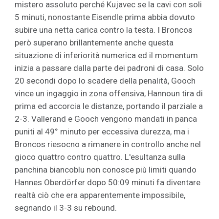
mistero assoluto perché Kujavec se la cavi con soli
5 minuti, nonostante Eisendle prima abbia dovuto
subire una netta carica contro la testa. I Broncos
però superano brillantemente anche questa
situazione di inferiorità numerica ed il momentum
inizia a passare dalla parte dei padroni di casa. Solo
20 secondi dopo lo scadere della penalità, Gooch
vince un ingaggio in zona offensiva, Hannoun tira di
prima ed accorcia le distanze, portando il parziale a
2-3. Vallerand e Gooch vengono mandati in panca
puniti al 49° minuto per eccessiva durezza, ma i
Broncos riesocno a rimanere in controllo anche nel
gioco quattro contro quattro. L'esultanza sulla
panchina biancoblu non conosce più limiti quando
Hannes Oberdörfer dopo 50:09 minuti fa diventare
realtà ciò che era apparentemente impossibile,
segnando il 3-3 su rebound.