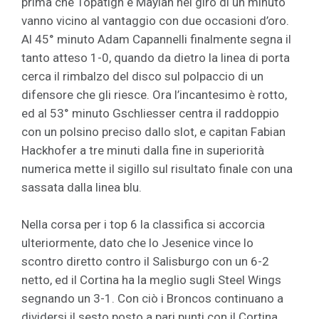
prima che Topatigh e Maylan nel giro di un minuto
vanno vicino al vantaggio con due occasioni d’oro.
Al 45° minuto Adam Capannelli finalmente segna il
tanto atteso 1-0, quando da dietro la linea di porta
cerca il rimbalzo del disco sul polpaccio di un
difensore che gli riesce. Ora l’incantesimo è rotto,
ed al 53° minuto Gschliesser centra il raddoppio
con un polsino preciso dallo slot, e capitan Fabian
Hackhofer a tre minuti dalla fine in superiorità
numerica mette il sigillo sul risultato finale con una
sassata dalla linea blu.
Nella corsa per i top 6 la classifica si accorcia
ulteriormente, dato che lo Jesenice vince lo
scontro diretto contro il Salisburgo con un 6-2
netto, ed il Cortina ha la meglio sugli Steel Wings
segnando un 3-1. Con ciò i Broncos continuano a
dividersi il sesto posto a pari punti con il Cortina,