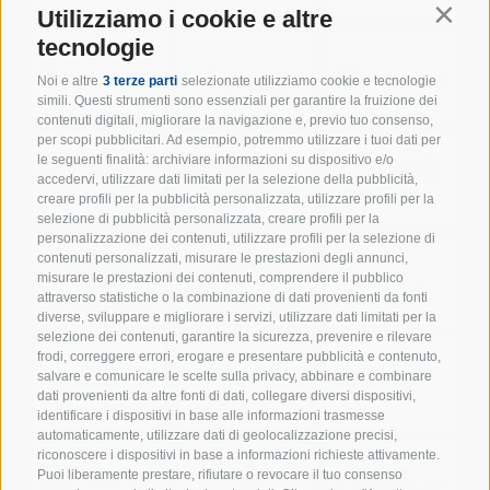
Utilizziamo i cookie e altre
Contin
tecnologie
Noi e altre
3 terze parti
selezionate utilizziamo cookie e tecnologie
simili. Questi strumenti sono essenziali per garantire la fruizione dei
contenuti digitali, migliorare la navigazione e, previo tuo consenso,
per scopi pubblicitari. Ad esempio, potremmo utilizzare i tuoi dati per
le seguenti finalità: archiviare informazioni su dispositivo e/o
accedervi, utilizzare dati limitati per la selezione della pubblicità,
creare profili per la pubblicità personalizzata, utilizzare profili per la
selezione di pubblicità personalizzata, creare profili per la
personalizzazione dei contenuti, utilizzare profili per la selezione di
contenuti personalizzati, misurare le prestazioni degli annunci,
misurare le prestazioni dei contenuti, comprendere il pubblico
attraverso statistiche o la combinazione di dati provenienti da fonti
diverse, sviluppare e migliorare i servizi, utilizzare dati limitati per la
selezione dei contenuti, garantire la sicurezza, prevenire e rilevare
frodi, correggere errori, erogare e presentare pubblicità e contenuto,
salvare e comunicare le scelte sulla privacy, abbinare e combinare
dati provenienti da altre fonti di dati, collegare diversi dispositivi,
identificare i dispositivi in base alle informazioni trasmesse
automaticamente, utilizzare dati di geolocalizzazione precisi,
riconoscere i dispositivi in base a informazioni richieste attivamente.
Puoi liberamente prestare, rifiutare o revocare il tuo consenso