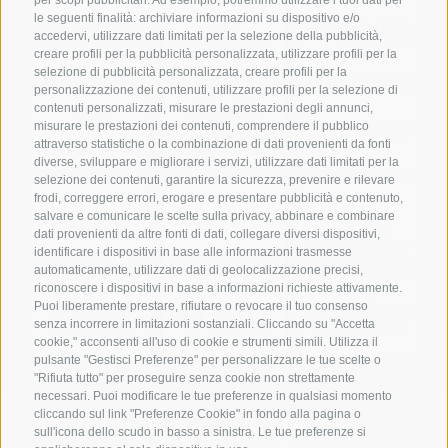
per scopi pubblicitari. Ad esempio, potremmo utilizzare i tuoi dati per
le seguenti finalità: archiviare informazioni su dispositivo e/o
accedervi, utilizzare dati limitati per la selezione della pubblicità,
creare profili per la pubblicità personalizzata, utilizzare profili per la
selezione di pubblicità personalizzata, creare profili per la
personalizzazione dei contenuti, utilizzare profili per la selezione di
contenuti personalizzati, misurare le prestazioni degli annunci,
misurare le prestazioni dei contenuti, comprendere il pubblico
attraverso statistiche o la combinazione di dati provenienti da fonti
diverse, sviluppare e migliorare i servizi, utilizzare dati limitati per la
selezione dei contenuti, garantire la sicurezza, prevenire e rilevare
frodi, correggere errori, erogare e presentare pubblicità e contenuto,
salvare e comunicare le scelte sulla privacy, abbinare e combinare
dati provenienti da altre fonti di dati, collegare diversi dispositivi,
identificare i dispositivi in base alle informazioni trasmesse
automaticamente, utilizzare dati di geolocalizzazione precisi,
riconoscere i dispositivi in base a informazioni richieste attivamente.
Puoi liberamente prestare, rifiutare o revocare il tuo consenso
senza incorrere in limitazioni sostanziali. Cliccando su "Accetta
cookie," acconsenti all'uso di cookie e strumenti simili. Utilizza il
pulsante "Gestisci Preferenze" per personalizzare le tue scelte o
"Rifiuta tutto" per proseguire senza cookie non strettamente
necessari. Puoi modificare le tue preferenze in qualsiasi momento
cliccando sul link "Preferenze Cookie" in fondo alla pagina o
sull'icona dello scudo in basso a sinistra. Le tue preferenze si