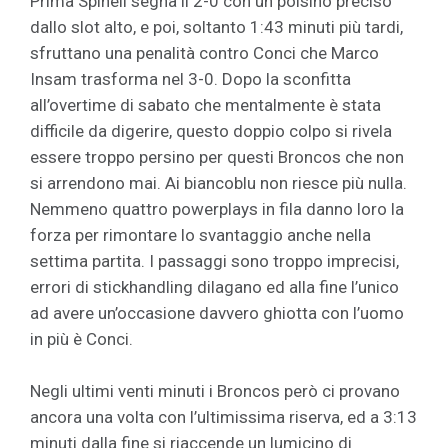
Prima Spinell segna il 2-0 con un polsino preciso
dallo slot alto, e poi, soltanto 1:43 minuti più tardi,
sfruttano una penalità contro Conci che Marco
Insam trasforma nel 3-0. Dopo la sconfitta
all’overtime di sabato che mentalmente è stata
difficile da digerire, questo doppio colpo si rivela
essere troppo persino per questi Broncos che non
si arrendono mai. Ai biancoblu non riesce più nulla.
Nemmeno quattro powerplays in fila danno loro la
forza per rimontare lo svantaggio anche nella
settima partita. I passaggi sono troppo imprecisi,
errori di stickhandling dilagano ed alla fine l’unico
ad avere un’occasione davvero ghiotta con l’uomo
in più è Conci.
Negli ultimi venti minuti i Broncos però ci provano
ancora una volta con l’ultimissima riserva, ed a 3:13
minuti dalla fine si riaccende un lumicino di