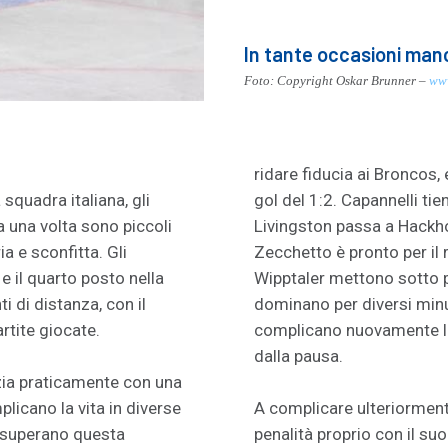
In tante occasioni manc
Foto: Copyright Oskar Brunner –
www
ridare fiducia ai Broncos, 
squadra italiana, gli
gol del 1:2. Capannelli tie
a una volta sono piccoli
Livingston passa a Hackhofe
ia e sconfitta. Gli
Zecchetto è pronto per il
e il quarto posto nella
Wipptaler mettono sotto pr
ti di distanza, con il
dominano per diversi minuti
rtite giocate.
complicano nuovamente la 
dalla pausa.
zia praticamente con una
plicano la vita in diverse
A complicare ulteriorment
a, superano questa
penalità proprio con il suo