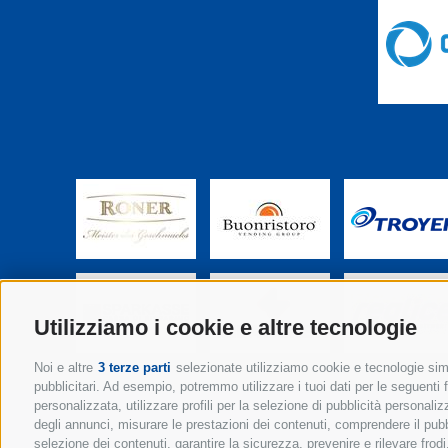
Utilizziamo i cookie e altre tecnologie
Noi e altre
3 terze parti
selezionate utilizziamo cookie e tecnologie simil
pubblicitari. Ad esempio, potremmo utilizzare i tuoi dati per le seguenti fi
personalizzata, utilizzare profili per la selezione di pubblicità personaliz
degli annunci, misurare le prestazioni dei contenuti, comprendere il pubbli
selezione dei contenuti, garantire la sicurezza, prevenire e rilevare fro