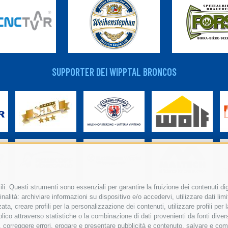
SUPPORTER DEI WIPPTAL BRONCOS
i. Questi strumenti sono essenziali per garantire la fruizione dei contenuti dig
nalità: archiviare informazioni su dispositivo e/o accedervi, utilizzare dati limita
zata, creare profili per la personalizzazione dei contenuti, utilizzare profili pe
co attraverso statistiche o la combinazione di dati provenienti da fonti diverse, 
di, correggere errori, erogare e presentare pubblicità e contenuto, salvare e co