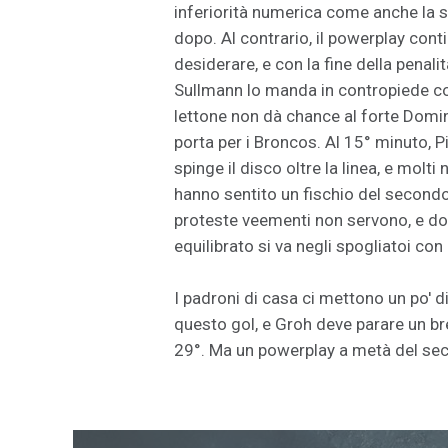
inferiorità numerica come anche la 
dopo. Al contrario, il powerplay conti
desiderare, e con la fine della penali
Sullmann lo manda in contropiede co
lettone non dà chance al forte Domin
porta per i Broncos. Al 15° minuto, P
spinge il disco oltre la linea, e molt
hanno sentito un fischio del secondo
proteste veementi non servono, e d
equilibrato si va negli spogliatoi con
I padroni di casa ci mettono un po' d
questo gol, e Groh deve parare un br
29°. Ma un powerplay a metà del s