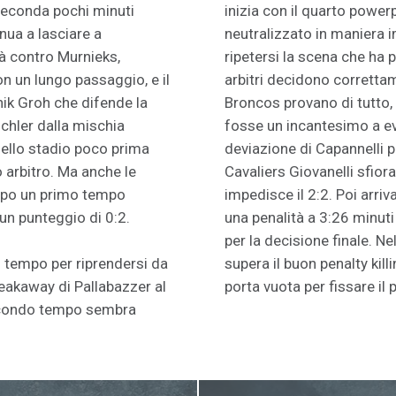
seconda pochi minuti
inizia con il quarto powerp
nua a lasciare a
neutralizzato in maniera
tà contro Murnieks,
ripetersi la scena che ha p
n un lungo passaggio, e il
arbitri decidono correttame
ik Groh che difende la
Broncos provano di tutto,
ichler dalla mischia
fosse un incantesimo a ev
i nello stadio poco prima
deviazione di Capannelli p
 arbitro. Ma anche le
Cavaliers Giovanelli sfiora
opo un primo tempo
impedisce il 2:2. Poi arriv
 un punteggio di 0:2.
una penalità a 3:26 minuti 
per la decisione finale. 
i tempo per riprendersi da
supera il buon penalty kil
eakaway di Pallabazzer al
porta vuota per fissare il 
econdo tempo sembra