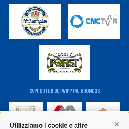
SUPPORTER DEI WIPPTAL BRONCOS
Utilizziamo i cookie e altre
Contin