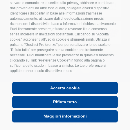
salvare e comunicare le scelte sulla privacy, abbinare e combinare
dati provenienti da altre fonti di dati, collegare diversi dispositivi,
identificare i dispositivi in base alle informazioni trasmesse
automaticamente, utilizzare dati di geolocalizzazione precisi,
riconoscere i dispositivi in base a informazioni richieste attivamente.
Puoi liberamente prestare, rifiutare o revocare il tuo consenso
senza incorrere in limitazioni sostanziali. Cliccando su "Accetta
cookie," acconsenti all'uso di cookie e strumenti simili. Utilizza il
pulsante "Gestisci Preferenze" per personalizzare le tue scelte o
"Rifiuta tutto" per proseguire senza cookie non strettamente
necessari. Puoi modificare le tue preferenze in qualsiasi momento
cliccando sul link "Preferenze Cookie" in fondo alla pagina o
sull'icona dello scudo in basso a sinistra. Le tue preferenze si
applicheranno al solo dispositivo in uso.
Accetta cookie
POWERED BY
Rifiuta tutto
Maggiori informazioni
UID: IT01702740216
Cookie Policy
Privacy
Preferenze Cookies
CONTATTO
CREDITS
MAPPA DEL SITO