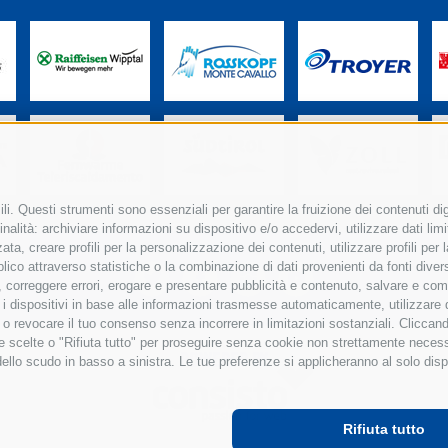
i. Questi strumenti sono essenziali per garantire la fruizione dei contenuti dig
nalità: archiviare informazioni su dispositivo e/o accedervi, utilizzare dati limita
zata, creare profili per la personalizzazione dei contenuti, utilizzare profili pe
co attraverso statistiche o la combinazione di dati provenienti da fonti diverse, 
di, correggere errori, erogare e presentare pubblicità e contenuto, salvare e co
care i dispositivi in base alle informazioni trasmesse automaticamente, utilizzare
e o revocare il tuo consenso senza incorrere in limitazioni sostanziali. Clicca
 tue scelte o "Rifiuta tutto" per proseguire senza cookie non strettamente nece
POWERED BY
dello scudo in basso a sinistra. Le tue preferenze si applicheranno al solo disp
Rifiuta tutto