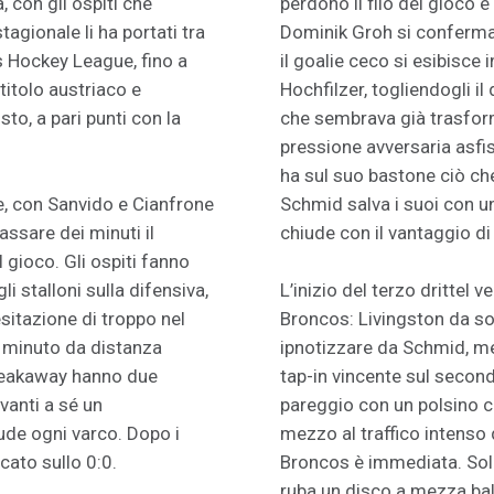
, con gli ospiti che
perdono il filo del gioco 
agionale li ha portati tra
Dominik Groh si conferma 
s Hockey League, fino a
il goalie ceco si esibisce
 titolo austriaco e
Hochfilzer, togliendogli il
to, a pari punti con la
che sembrava già trasform
pressione avversaria asfi
ha sul suo bastone ciò che
te, con Sanvido e Cianfrone
Schmid salva i suoi con u
assare dei minuti il
chiude con il vantaggio di 
 gioco. Gli ospiti fanno
li stalloni sulla difensiva,
L’inizio del terzo drittel 
esitazione di troppo nel
Broncos: Livingston da sol
 minuto da distanza
ipnotizzare da Schmid, me
breakaway hanno due
tap-in vincente sul second
anti a sé un
pareggio con un polsino ch
de ogni varco. Dopo i
mezzo al traffico intenso 
ccato sullo 0:0.
Broncos è immediata. Solo
ruba un disco a mezza bal