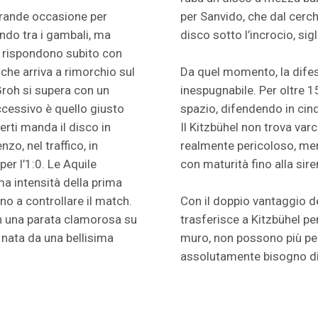
grande occasione per
per Sanvido, che dal cerch
ando tra i gambali, ma
disco sotto l’incrocio, sigl
iti rispondono subito con
he arriva a rimorchio sul
Da quel momento, la difesa
roh si supera con un
inespugnabile. Per oltre 1
ccessivo è quello giusto
spazio, difendendo in cin
berti manda il disco in
Il Kitzbühel non trova varc
zo, nel traffico, in
realmente pericoloso, men
er l’1:0. Le Aquile
con maturità fino alla sire
a intensità della prima
no a controllare il match.
Con il doppio vantaggio deg
on una parata clamorosa su
trasferisce a Kitzbühel per
 nata da una bellisima
muro, non possono più per
assolutamente bisogno di 