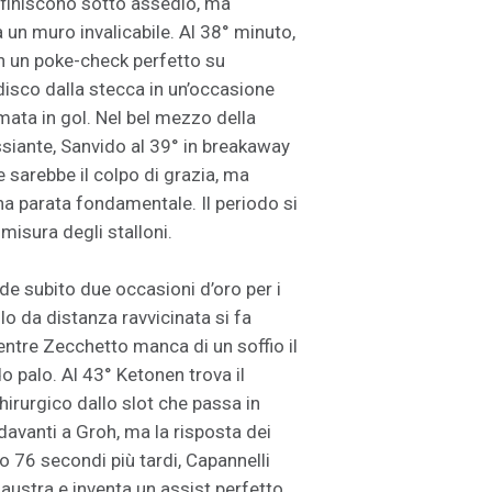
e finiscono sotto assedio, ma
un muro invalicabile. Al 38° minuto,
 in un poke-check perfetto su
 disco dalla stecca in un’occasione
ata in gol. Nel bel mezzo della
ssiante, Sanvido al 39° in breakaway
 sarebbe il colpo di grazia, ma
na parata fondamentale. Il periodo si
misura degli stalloni.
vede subito due occasioni d’oro per i
o da distanza ravvicinata si fa
ntre Zecchetto manca di un soffio il
o palo. Al 43° Ketonen trova il
irurgico dallo slot che passa in
davanti a Groh, ma la risposta dei
 76 secondi più tardi, Capannelli
austra e inventa un assist perfetto