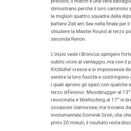
previsto, il match è una vera battaglia
dimostrano perché il loro cammino st
le migliori quattro squadre della Alp
battere Zell am See nella finale per il
chiudere la Master Round al terzo pos
seconda Renon.
L’inizio vede i Broncos spingere for
subito vicini al vantaggio, ma con il p
Kitzbühel cresce e si impossessa del
sentire la loro fisicità e costringono g
i quali aprono gli spazi con qualche 
terzo difensivo. Moosbrugger al 13°
ravvicinata e Wieltschnig al 17° in 
occasioni clamorose, ma trovano dav
monumentale Dominik Groh, che chiu
primi 20 minuti, il risultato resta blo