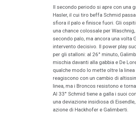
Il secondo periodo si apre con una 
Hasler, il cui tiro beffa Schmid pass
sfiora il palo e finisce fuori. Gli osp
una chance colossale per Waschnig, c
secondo palo, ma ancora una volta G
intervento decisivo. Il power play su
per gli stalloni: al 26° minuto, Galim
mischia davanti alla gabbia e De Loren
qualche modo lo mette oltre la linea p
reagiscono con un cambio di altissim
linea, ma i Broncos resistono e torna
Al 33° Schmid tiene a galla i suoi c
una deviazione insidiosa di Eisendle,
azione di Hackhofer e Galimberti.