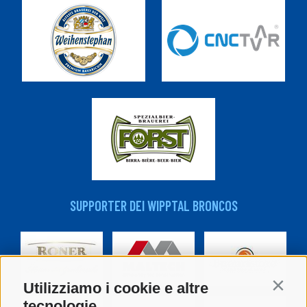
SUPPORTER DEI WIPPTAL BRONCOS
Utilizziamo i cookie e altre
Contin
tecnologie