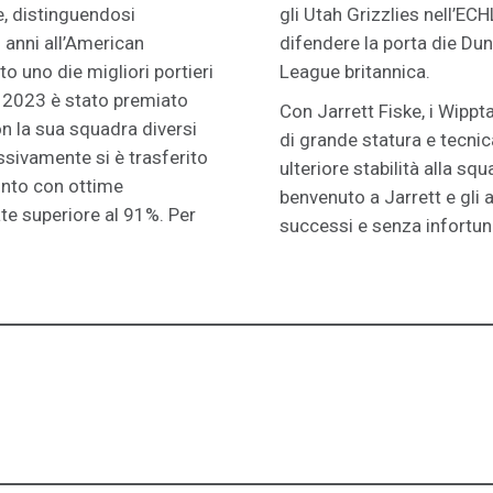
e, distinguendosi
gli Utah Grizzlies nell’ECH
 anni all’American
difendere la porta die Dun
to uno die migliori portieri
League britannica.
l 2023 è stato premiato
Con Jarrett Fiske, i Wipp
on la sua squadra diversi
di grande statura e tecni
sivamente si è trasferito
ulteriore stabilità alla s
vinto con ottime
benvenuto a Jarrett e gli 
ate superiore al 91%. Per
successi e senza infortuni