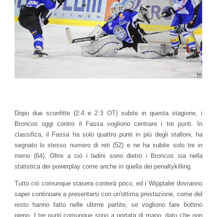
Dopo due sconfitte (2:4 e 2:3 OT) subite in questa stagione, i
Broncos oggi contro il Fassa vogliono centrare i tre punti. In
classifica, il Fassa ha solo quattro punti in più degli stalloni, ha
segnato lo stesso numero di reti (52) e ne ha subite solo tre in
meno (64). Oltre a ciò i ladini sono dietro i Broncos sia nella
statistica dei powerplay come anche in quella dei penaltykilling.
Tutto ciò comunque stasera conterà poco, ed i Wipptaler dovranno
saper continuare a presentarsi con un'ottima prestazione, come del
resto hanno fatto nelle ultime partite, se vogliono fare bottino
pieno. I tre punti comunque sono a portata di mano, dato che non