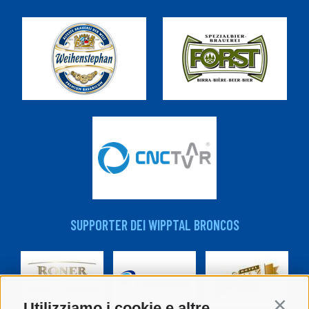
SUPPORTER DEI WIPPTAL BRONCOS
Utilizziamo i cookie e altre
Contin