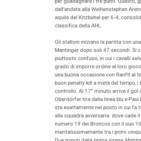
per guadagnare i tre punti. Questo, gl
dall’andata alla Weihenstephan Aren
aquile del Kitzbühel per 6-4, consoli
classifica della AHL.
Gli stalloni iniziano la partita con u
Mantinger dopo soli 47 secondi. Si
piuttosto confuso, in cui i cavalli s
grado di imporre ordine al loro gioc
una buona occasione con Ranftl al t
buon penalty kill a metà del tempo, i
controllo. Al 17° minuto arriva il gol
Oberdörfer tira dalla linea blu e Pau
sta esattamente nel posto in cui fa 
alla squadra avversaria: dove cade il
numero 19 dei Broncos con il suo 10°
meritatissimamente tra i primi cinq
Due minuti dalla prima sirena, Mantin