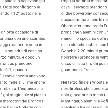
i stalloni lo sapevano già
Dopo la settima marcaturi 
a. Oggi sconfiggono le
cavalli selvaggi prendono i
dando il 12° posto nella
di due powerplay consecut
occasioni, ma anche le mig
Oberdörfer sono preda Fra
na ghiotta occasione di
prima che Valentini con u
 continua con uno scambio
manchi lo specchio della p
elvaggi raramente sono in
nello slot che ristabilisce 
o. La squadra di casa ha
Gooch a 2:20 minuti prima
erzo minuto, e dopo un
riportare i Broncos in van
 Broncos prendono il
disco e il suo tiro da pos
 del 0-1, quando
guantone di Frank.
l Eisendle ancora una volta
tanto male a lui, ma anche
Nel terzo finale, i Wippta
 rimbalzo. L'instancabile
nordtirolesi, che sono a 
 gol stagionale si piazza
solo giocatore in meno ris
ue marcatori dei Broncos.
Mantinger, Valentini e Kof
ger becca Bolterle con il
sbagliano tre occasioni d'