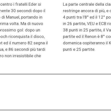
entro i fratelli Eder si
La parte centrale della cl
amente 30 secondi dopo il
restringe ancora di più, e
o di Manuel, portando in
4 punti tra l'8° ed il 12°
prima volta. Ma di nuovo
in 26 partite, VEU e ECB 
prossimo gol: dopo un
38 punti in 25 partite, il 
och riconquista il disco,
partite ed il Renon è 8° con
ot ed il numero 82 segna il
domenica ospiteranno il K
nua, e 86 secondi più tardi
punti e 25 partite.
o non irresistibile che