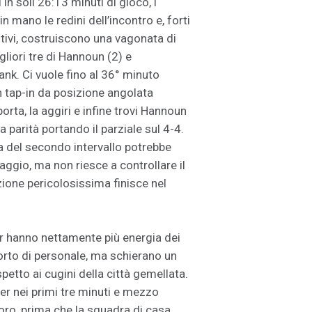
in soli 26:13 minuti di gioco, i
n mano le redini dell’incontro e, forti
ivi, costruiscono una vagonata di
liori tre di Hannoun (2) e
nk. Ci vuole fino al 36° minuto
n tap-in da posizione angolata
orta, la aggiri e infine trovi Hannoun
la parità portando il parziale sul 4-4.
 del secondo intervallo potrebbe
taggio, ma non riesce a controllare il
izione pericolosissima finisce nel
ler hanno nettamente più energia dei
corto di personale, ma schierano un
petto ai cugini della città gemellata.
ler nei primi tre minuti e mezzo
oro, prima che la squadra di casa