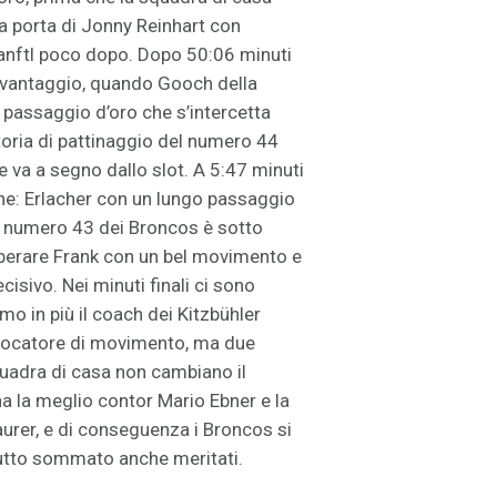
a porta di Jonny Reinhart con
anftl poco dopo. Dopo 50:06 minuti
n vantaggio, quando Gooch della
passaggio d’oro che s’intercetta
toria di pattinaggio del numero 44
ale va a segno dallo slot. A 5:47 minuti
ione: Erlacher con un lungo passaggio
 il numero 43 dei Broncos è sotto
uperare Frank con un bel movimento e
cisivo. Nei minuti finali ci sono
mo in più il coach dei Kitzbühler
giocatore di movimento, ma due
quadra di casa non cambiano il
ha la meglio contor Mario Ebner e la
aurer, e di conseguenza i Broncos si
tutto sommato anche meritati.