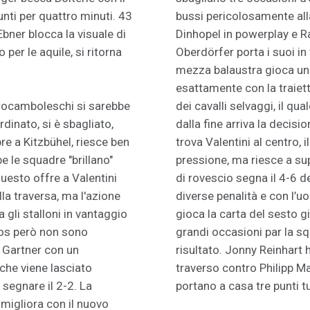
nti per quattro minuti. 43
bussi pericolosamente all
Ebner blocca la visuale di
Dinhopel in powerplay e R
per le aquile, si ritorna
Oberdörfer porta i suoi i
mezza balaustra gioca un 
esattamente con la traiet
 rocamboleschi si sarebbe
dei cavalli selvaggi, il qu
dinato, si è sbagliato,
dalla fine arriva la decis
e a Kitzbühel, riesce ben
trova Valentini al centro,
e le squadre "brillano"
pressione, ma riesce a s
uesto offre a Valentini
di rovescio segna il 4-6 de
la traversa, ma l'azione
diverse penalità e con l’uo
gli stalloni in vantaggio
gioca la carta del sesto 
ncos però non sono
grandi occasioni par la s
 Gartner con un
risultato. Jonny Reinhart 
 che viene lasciato
traverso contro Philipp M
segnare il 2-2. La
portano a casa tre punti 
migliora con il nuovo