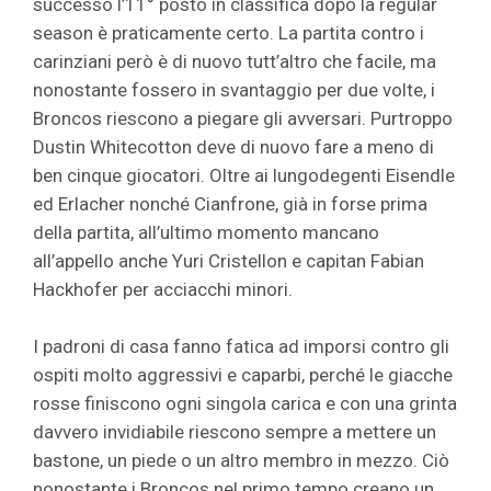
successo l’11° posto in classifica dopo la regular
season è praticamente certo. La partita contro i
carinziani però è di nuovo tutt’altro che facile, ma
nonostante fossero in svantaggio per due volte, i
Broncos riescono a piegare gli avversari. Purtroppo
Dustin Whitecotton deve di nuovo fare a meno di
ben cinque giocatori. Oltre ai lungodegenti Eisendle
ed Erlacher nonché Cianfrone, già in forse prima
della partita, all’ultimo momento mancano
all’appello anche Yuri Cristellon e capitan Fabian
Hackhofer per acciacchi minori.
I padroni di casa fanno fatica ad imporsi contro gli
ospiti molto aggressivi e caparbi, perché le giacche
rosse finiscono ogni singola carica e con una grinta
davvero invidiabile riescono sempre a mettere un
bastone, un piede o un altro membro in mezzo. Ciò
nonostante i Broncos nel primo tempo creano un