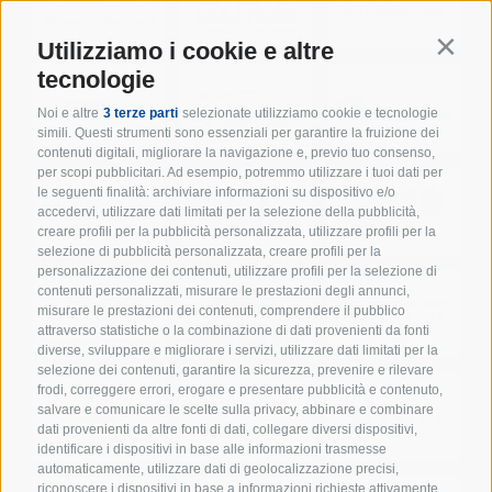
Utilizziamo i cookie e altre
Contin
tecnologie
Noi e altre
3 terze parti
selezionate utilizziamo cookie e tecnologie
simili. Questi strumenti sono essenziali per garantire la fruizione dei
contenuti digitali, migliorare la navigazione e, previo tuo consenso,
per scopi pubblicitari. Ad esempio, potremmo utilizzare i tuoi dati per
le seguenti finalità: archiviare informazioni su dispositivo e/o
accedervi, utilizzare dati limitati per la selezione della pubblicità,
creare profili per la pubblicità personalizzata, utilizzare profili per la
selezione di pubblicità personalizzata, creare profili per la
personalizzazione dei contenuti, utilizzare profili per la selezione di
contenuti personalizzati, misurare le prestazioni degli annunci,
misurare le prestazioni dei contenuti, comprendere il pubblico
attraverso statistiche o la combinazione di dati provenienti da fonti
diverse, sviluppare e migliorare i servizi, utilizzare dati limitati per la
selezione dei contenuti, garantire la sicurezza, prevenire e rilevare
frodi, correggere errori, erogare e presentare pubblicità e contenuto,
salvare e comunicare le scelte sulla privacy, abbinare e combinare
dati provenienti da altre fonti di dati, collegare diversi dispositivi,
identificare i dispositivi in base alle informazioni trasmesse
automaticamente, utilizzare dati di geolocalizzazione precisi,
riconoscere i dispositivi in base a informazioni richieste attivamente.