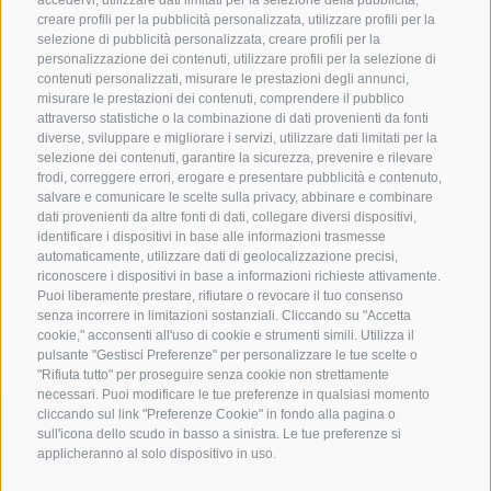
accedervi, utilizzare dati limitati per la selezione della pubblicità,
creare profili per la pubblicità personalizzata, utilizzare profili per la
selezione di pubblicità personalizzata, creare profili per la
personalizzazione dei contenuti, utilizzare profili per la selezione di
contenuti personalizzati, misurare le prestazioni degli annunci,
misurare le prestazioni dei contenuti, comprendere il pubblico
attraverso statistiche o la combinazione di dati provenienti da fonti
diverse, sviluppare e migliorare i servizi, utilizzare dati limitati per la
selezione dei contenuti, garantire la sicurezza, prevenire e rilevare
frodi, correggere errori, erogare e presentare pubblicità e contenuto,
salvare e comunicare le scelte sulla privacy, abbinare e combinare
dati provenienti da altre fonti di dati, collegare diversi dispositivi,
identificare i dispositivi in base alle informazioni trasmesse
automaticamente, utilizzare dati di geolocalizzazione precisi,
riconoscere i dispositivi in base a informazioni richieste attivamente.
Puoi liberamente prestare, rifiutare o revocare il tuo consenso
senza incorrere in limitazioni sostanziali. Cliccando su "Accetta
cookie," acconsenti all'uso di cookie e strumenti simili. Utilizza il
pulsante "Gestisci Preferenze" per personalizzare le tue scelte o
"Rifiuta tutto" per proseguire senza cookie non strettamente
necessari. Puoi modificare le tue preferenze in qualsiasi momento
cliccando sul link "Preferenze Cookie" in fondo alla pagina o
sull'icona dello scudo in basso a sinistra. Le tue preferenze si
applicheranno al solo dispositivo in uso.