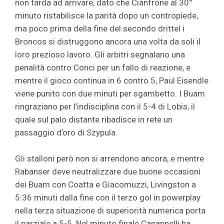
non tarda ad arrivare, dato che Cianfrone al 30°
minuto ristabilisce la parità dopo un contropiede,
ma poco prima della fine del secondo drittel i
Broncos si distruggono ancora una volta da soli il
loro prezioso lavoro. Gli arbitri segnalano una
penalità contro Conci per un fallo di reazione, e
mentre il gioco continua in 6 contro 5, Paul Eisendle
viene punito con due minuti per sgambetto. I Buam
ringraziano per l’indisciplina con il 5-4 di Lobis, il
quale sul palo distante ribadisce in rete un
passaggio d’oro di Szypula.
Gli stalloni però non si arrendono ancora, e mentre
Rabanser deve neutralizzare due buone occasioni
dei Buam con Coatta e Giacomuzzi, Livingston a
5:36 minuti dalla fine con il terzo gol in powerplay
nella terza situazione di superiorità numerica porta
il parziale a 5-5. Nel minuto finale Capannelli ha