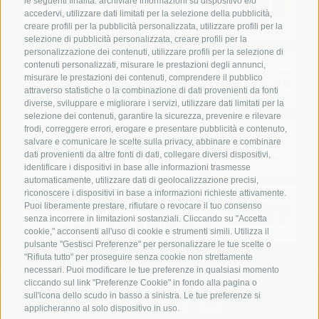
le seguenti finalità: archiviare informazioni su dispositivo e/o
accedervi, utilizzare dati limitati per la selezione della pubblicità,
creare profili per la pubblicità personalizzata, utilizzare profili per la
selezione di pubblicità personalizzata, creare profili per la
personalizzazione dei contenuti, utilizzare profili per la selezione di
contenuti personalizzati, misurare le prestazioni degli annunci,
misurare le prestazioni dei contenuti, comprendere il pubblico
attraverso statistiche o la combinazione di dati provenienti da fonti
diverse, sviluppare e migliorare i servizi, utilizzare dati limitati per la
selezione dei contenuti, garantire la sicurezza, prevenire e rilevare
frodi, correggere errori, erogare e presentare pubblicità e contenuto,
salvare e comunicare le scelte sulla privacy, abbinare e combinare
dati provenienti da altre fonti di dati, collegare diversi dispositivi,
identificare i dispositivi in base alle informazioni trasmesse
automaticamente, utilizzare dati di geolocalizzazione precisi,
riconoscere i dispositivi in base a informazioni richieste attivamente.
Puoi liberamente prestare, rifiutare o revocare il tuo consenso
senza incorrere in limitazioni sostanziali. Cliccando su "Accetta
cookie," acconsenti all'uso di cookie e strumenti simili. Utilizza il
pulsante "Gestisci Preferenze" per personalizzare le tue scelte o
"Rifiuta tutto" per proseguire senza cookie non strettamente
necessari. Puoi modificare le tue preferenze in qualsiasi momento
cliccando sul link "Preferenze Cookie" in fondo alla pagina o
sull'icona dello scudo in basso a sinistra. Le tue preferenze si
applicheranno al solo dispositivo in uso.