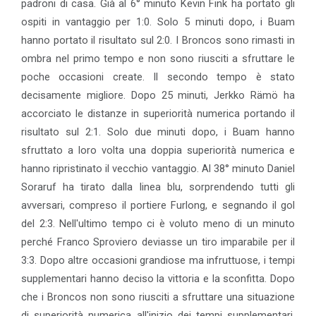
padroni di casa. Già al 6° minuto Kevin Fink ha portato gli
ospiti in vantaggio per 1:0. Solo 5 minuti dopo, i Buam
hanno portato il risultato sul 2:0. I Broncos sono rimasti in
ombra nel primo tempo e non sono riusciti a sfruttare le
poche occasioni create. Il secondo tempo è stato
decisamente migliore. Dopo 25 minuti, Jerkko Rämö ha
accorciato le distanze in superiorità numerica portando il
risultato sul 2:1. Solo due minuti dopo, i Buam hanno
sfruttato a loro volta una doppia superiorità numerica e
hanno ripristinato il vecchio vantaggio. Al 38° minuto Daniel
Soraruf ha tirato dalla linea blu, sorprendendo tutti gli
avversari, compreso il portiere Furlong, e segnando il gol
del 2:3. Nell'ultimo tempo ci è voluto meno di un minuto
perché Franco Sproviero deviasse un tiro imparabile per il
3:3. Dopo altre occasioni grandiose ma infruttuose, i tempi
supplementari hanno deciso la vittoria e la sconfitta. Dopo
che i Broncos non sono riusciti a sfruttare una situazione
di superiorità numerica all'inizio dei tempi supplementari,