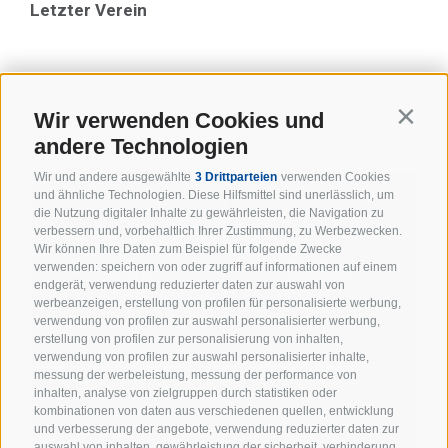
Letzter Verein
Wir verwenden Cookies und
Contin
ZURÜCK ZUR ÜBERSICHT
andere Technologien
STATS
Wir und andere ausgewählte
3 Drittparteien
verwenden Cookies
und ähnliche Technologien. Diese Hilfsmittel sind unerlässlich, um
die Nutzung digitaler Inhalte zu gewährleisten, die Navigation zu
verbessern und, vorbehaltlich Ihrer Zustimmung, zu Werbezwecken.
Wir können Ihre Daten zum Beispiel für folgende Zwecke
NEWS
TABELLE
verwenden: speichern von oder zugriff auf informationen auf einem
endgerät, verwendung reduzierter daten zur auswahl von
werbeanzeigen, erstellung von profilen für personalisierte werbung,
verwendung von profilen zur auswahl personalisierter werbung,
erstellung von profilen zur personalisierung von inhalten,
verwendung von profilen zur auswahl personalisierter inhalte,
messung der werbeleistung, messung der performance von
inhalten, analyse von zielgruppen durch statistiken oder
kombinationen von daten aus verschiedenen quellen, entwicklung
und verbesserung der angebote, verwendung reduzierter daten zur
auswahl von inhalten, gewährleistung der sicherheit, verhinderung