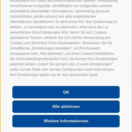
kombination von daten aus unterschiedlichen quellen, verknüpfung
verschiedener endgeräte, identifikation von endgeräten anhand
automatisch übermittelter informationen, verwendung genauer
standortdaten, geräte anhand von aktiv angeforderten
informationen identifizieren. Es steht Ihnen frei, Ihre Zustimmung zu
erteilen, zu verweigern oder zu widerrufen, ohne dass dies zu
wesentlichen Einschränkungen führt. Wenn Sie auf „Cookies
akzeptieren" klicken, erklären Sie sich mit der Verwendung von
Cookies und ähnlichen Tools einverstanden. Verwenden Sie die
Schaltfläche „Einstellungen verwalten", um Ihre Auswahl
anzupassen oder „Alle ablehnen", um ohne Cookies fortzufahren,
die nicht unbedingt erforderlich sind. Sie können Ihre Einstellungen
jederzeit ändern, indem Sie auf den Link „Cookie-Einstellungen"
unten auf der Seite oder auf das Schildsymbol unten links klicken.
Ihre Einstellungen gelten nur für das verwendete Gerät.
OK
POWERED BY
Alle ablehnen
Weitere Informationen
UID: IT01702740216
Cookie-Richtlinie
Privacy
Cookie Präferenzen
KONTAKT
IMPRESSUM
SITEMAP