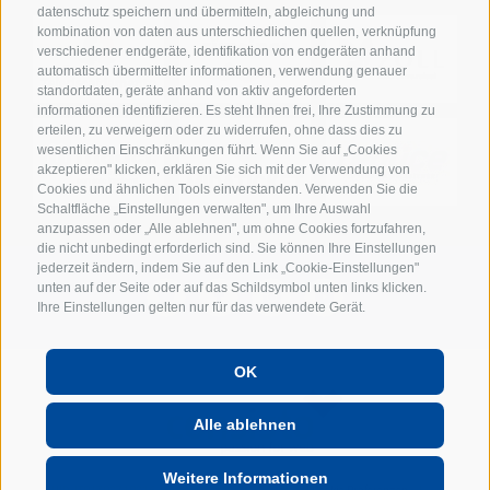
datenschutz speichern und übermitteln, abgleichung und
kombination von daten aus unterschiedlichen quellen, verknüpfung
verschiedener endgeräte, identifikation von endgeräten anhand
automatisch übermittelter informationen, verwendung genauer
standortdaten, geräte anhand von aktiv angeforderten
informationen identifizieren. Es steht Ihnen frei, Ihre Zustimmung zu
erteilen, zu verweigern oder zu widerrufen, ohne dass dies zu
wesentlichen Einschränkungen führt. Wenn Sie auf „Cookies
akzeptieren" klicken, erklären Sie sich mit der Verwendung von
Cookies und ähnlichen Tools einverstanden. Verwenden Sie die
Schaltfläche „Einstellungen verwalten", um Ihre Auswahl
anzupassen oder „Alle ablehnen", um ohne Cookies fortzufahren,
die nicht unbedingt erforderlich sind. Sie können Ihre Einstellungen
jederzeit ändern, indem Sie auf den Link „Cookie-Einstellungen"
unten auf der Seite oder auf das Schildsymbol unten links klicken.
Ihre Einstellungen gelten nur für das verwendete Gerät.
OK
POWERED BY
Alle ablehnen
Weitere Informationen