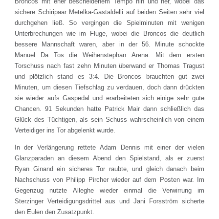
Broncos mit eher bescheidenem Tempo hin und her, wobei das
sichere Schiripaar Metelka-Gastaldelli auf beiden Seiten sehr viel
durchgehen ließ. So vergingen die Spielminuten mit wenigen
Unterbrechungen wie im Fluge, wobei die Broncos die deutlich
bessere Mannschaft waren, aber in der 56. Minute schockte
Manuel Da Tos die Weihenstephan Arena. Mit dem ersten
Torschuss nach fast zehn Minuten überwand er Thomas Tragust
und plötzlich stand es 3:4. Die Broncos brauchten gut zwei
Minuten, um diesen Tiefschlag zu verdauen, doch dann drückten
sie wieder aufs Gaspedal und erarbeiteten sich einige sehr gute
Chancen. 91 Sekunden hatte Patrick Mair dann schließlich das
Glück des Tüchtigen, als sein Schuss wahrscheinlich von einem
Verteidiger ins Tor abgelenkt wurde.
In der Verlängerung rettete Adam Dennis mit einer der vielen
Glanzparaden an diesem Abend den Spielstand, als er zuerst
Ryan Ginand ein sicheres Tor raubte, und gleich danach beim
Nachschuss von Philipp Pircher wieder auf dem Posten war. Im
Gegenzug nutzte Alleghe wieder einmal die Verwirrung im
Sterzinger Verteidigungsdrittel aus und Jani Forsström sicherte
den Eulen den Zusatzpunkt.