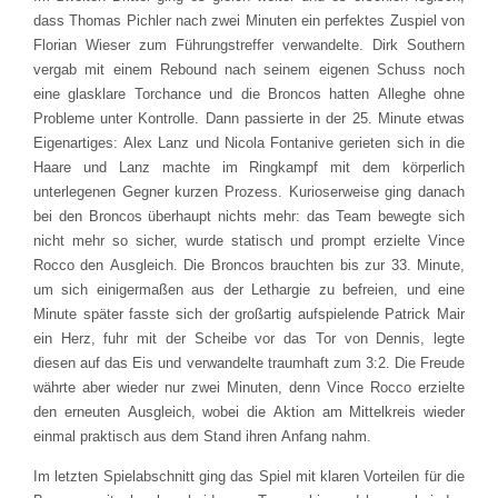
dass Thomas Pichler nach zwei Minuten ein perfektes Zuspiel von
Florian Wieser zum Führungstreffer verwandelte. Dirk Southern
vergab mit einem Rebound nach seinem eigenen Schuss noch
eine glasklare Torchance und die Broncos hatten Alleghe ohne
Probleme unter Kontrolle. Dann passierte in der 25. Minute etwas
Eigenartiges: Alex Lanz und Nicola Fontanive gerieten sich in die
Haare und Lanz machte im Ringkampf mit dem körperlich
unterlegenen Gegner kurzen Prozess. Kurioserweise ging danach
bei den Broncos überhaupt nichts mehr: das Team bewegte sich
nicht mehr so sicher, wurde statisch und prompt erzielte Vince
Rocco den Ausgleich. Die Broncos brauchten bis zur 33. Minute,
um sich einigermaßen aus der Lethargie zu befreien, und eine
Minute später fasste sich der großartig aufspielende Patrick Mair
ein Herz, fuhr mit der Scheibe vor das Tor von Dennis, legte
diesen auf das Eis und verwandelte traumhaft zum 3:2. Die Freude
währte aber wieder nur zwei Minuten, denn Vince Rocco erzielte
den erneuten Ausgleich, wobei die Aktion am Mittelkreis wieder
einmal praktisch aus dem Stand ihren Anfang nahm.
Im letzten Spielabschnitt ging das Spiel mit klaren Vorteilen für die