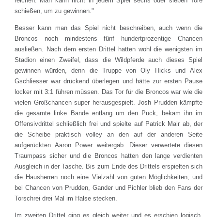
reichen. Man kann nicht in jedem Spiel sechs oder sieben Tore
schießen, um zu gewinnen."
Besser kann man das Spiel nicht beschreiben, auch wenn die
Broncos noch mindestens fünf hundertprozentige Chancen
ausließen. Nach dem ersten Drittel hatten wohl die wenigsten im
Stadion einen Zweifel, dass die Wildpferde auch dieses Spiel
gewinnen würden, denn die Truppe von Oly Hicks und Alex
Gschliesser war drückend überlegen und hätte zur ersten Pause
locker mit 3:1 führen müssen. Das Tor für die Broncos war wie die
vielen Großchancen super herausgespielt. Josh Prudden kämpfte
die gesamte linke Bande entlang um den Puck, bekam ihn im
Offensivdrittel schließlich frei und spielte auf Patrick Mair ab, der
die Scheibe praktisch volley an den auf der anderen Seite
aufgerückten Aaron Power weitergab. Dieser verwertete diesen
Traumpass sicher und die Broncos hatten den lange verdienten
Ausgleich in der Tasche. Bis zum Ende des Drittels erspielten sich
die Hausherren noch eine Vielzahl von guten Möglichkeiten, und
bei Chancen von Prudden, Gander und Pichler blieb den Fans der
Torschrei drei Mal im Halse stecken.
Im zweiten Drittel ging es gleich weiter und es erschien logisch,