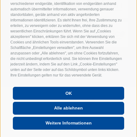
verschiedener endgeräte, identifikation von endgeräten anhand
automatisch übermittelter informationen, verwendung genauer
standortdaten, geräte anhand von aktiv angeforderten
informationen identifizieren. Es steht Ihnen frei, Ihre Zustimmung zu
erteilen, zu verweigern oder zu widerrufen, ohne dass dies zu
wesentlichen Einschränkungen führt. Wenn Sie auf „Cookies
akzeptieren" klicken, erklären Sie sich mit der Verwendung von
Cookies und ähnlichen Tools einverstanden. Verwenden Sie die
Schaltfläche „Einstellungen verwalten", um Ihre Auswahl
anzupassen oder „Alle ablehnen", um ohne Cookies fortzufahren,
die nicht unbedingt erforderlich sind. Sie können Ihre Einstellungen
jederzeit ändern, indem Sie auf den Link „Cookie-Einstellungen"
unten auf der Seite oder auf das Schildsymbol unten links klicken.
Ihre Einstellungen gelten nur für das verwendete Gerät.
OK
POWERED BY
Alle ablehnen
Weitere Informationen
UID: IT01702740216
Cookie-Richtlinie
Privacy
Cookie Präferenzen
KONTAKT
IMPRESSUM
SITEMAP