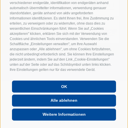
verschiedener endgeräte, identifikation von endgeräten anhand
automatisch übermittelter informationen, verwendung genauer
standortdaten, geräte anhand von aktiv angeforderten
informationen identifizieren. Es steht Ihnen frei, Ihre Zustimmung zu
erteilen, zu verweigern oder zu widerrufen, ohne dass dies zu
wesentlichen Einschränkungen führt. Wenn Sie auf „Cookies
akzeptieren" klicken, erklären Sie sich mit der Verwendung von
Cookies und ähnlichen Tools einverstanden. Verwenden Sie die
Schaltfläche „Einstellungen verwalten", um Ihre Auswahl
anzupassen oder „Alle ablehnen", um ohne Cookies fortzufahren,
die nicht unbedingt erforderlich sind. Sie können Ihre Einstellungen
jederzeit ändern, indem Sie auf den Link „Cookie-Einstellungen"
unten auf der Seite oder auf das Schildsymbol unten links klicken.
Ihre Einstellungen gelten nur für das verwendete Gerät.
OK
POWERED BY
Alle ablehnen
Weitere Informationen
UID: IT01702740216
Cookie-Richtlinie
Privacy
Cookie Präferenzen
KONTAKT
IMPRESSUM
SITEMAP