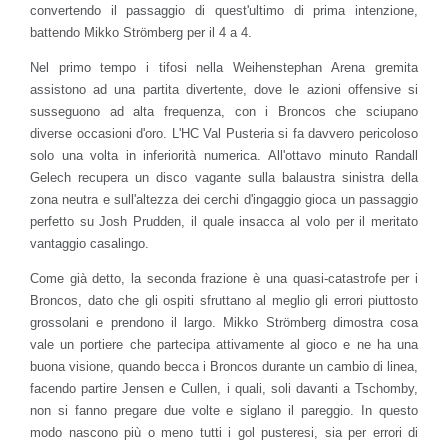
convertendo il passaggio di quest'ultimo di prima intenzione,
battendo Mikko Strömberg per il 4 a 4.
Nel primo tempo i tifosi nella Weihenstephan Arena gremita
assistono ad una partita divertente, dove le azioni offensive si
susseguono ad alta frequenza, con i Broncos che sciupano
diverse occasioni d'oro. L'HC Val Pusteria si fa davvero pericoloso
solo una volta in inferiorità numerica. All'ottavo minuto Randall
Gelech recupera un disco vagante sulla balaustra sinistra della
zona neutra e sull'altezza dei cerchi d'ingaggio gioca un passaggio
perfetto su Josh Prudden, il quale insacca al volo per il meritato
vantaggio casalingo.
Come già detto, la seconda frazione è una quasi-catastrofe per i
Broncos, dato che gli ospiti sfruttano al meglio gli errori piuttosto
grossolani e prendono il largo. Mikko Strömberg dimostra cosa
vale un portiere che partecipa attivamente al gioco e ne ha una
buona visione, quando becca i Broncos durante un cambio di linea,
facendo partire Jensen e Cullen, i quali, soli davanti a Tschomby,
non si fanno pregare due volte e siglano il pareggio. In questo
modo nascono più o meno tutti i gol pusteresi, sia per errori di