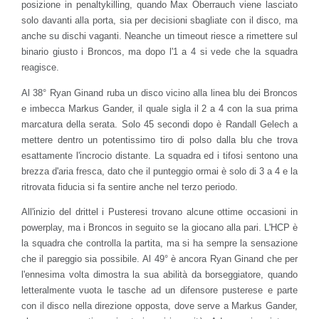
posizione in penaltykilling, quando Max Oberrauch viene lasciato
solo davanti alla porta, sia per decisioni sbagliate con il disco, ma
anche su dischi vaganti. Neanche un timeout riesce a rimettere sul
binario giusto i Broncos, ma dopo l'1 a 4 si vede che la squadra
reagisce.
Al 38° Ryan Ginand ruba un disco vicino alla linea blu dei Broncos
e imbecca Markus Gander, il quale sigla il 2 a 4 con la sua prima
marcatura della serata. Solo 45 secondi dopo è Randall Gelech a
mettere dentro un potentissimo tiro di polso dalla blu che trova
esattamente l'incrocio distante. La squadra ed i tifosi sentono una
brezza d'aria fresca, dato che il punteggio ormai è solo di 3 a 4 e la
ritrovata fiducia si fa sentire anche nel terzo periodo.
All'inizio del drittel i Pusteresi trovano alcune ottime occasioni in
powerplay, ma i Broncos in seguito se la giocano alla pari. L'HCP è
la squadra che controlla la partita, ma si ha sempre la sensazione
che il pareggio sia possibile. Al 49° è ancora Ryan Ginand che per
l'ennesima volta dimostra la sua abilità da borseggiatore, quando
letteralmente vuota le tasche ad un difensore pusterese e parte
con il disco nella direzione opposta, dove serve a Markus Gander,