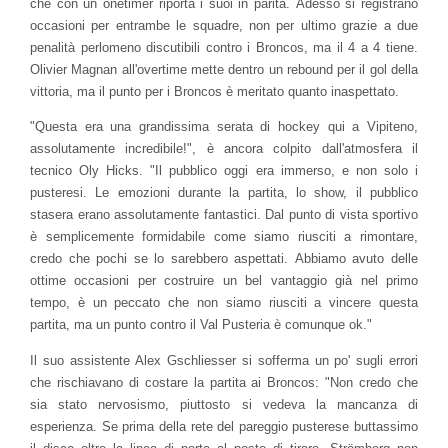
che con un onetimer riporta i suoi in parità. Adesso si registrano
occasioni per entrambe le squadre, non per ultimo grazie a due
penalità perlomeno discutibili contro i Broncos, ma il 4 a 4 tiene.
Olivier Magnan all'overtime mette dentro un rebound per il gol della
vittoria, ma il punto per i Broncos è meritato quanto inaspettato.
"Questa era una grandissima serata di hockey qui a Vipiteno,
assolutamente incredibile!", è ancora colpito dall'atmosfera il
tecnico Oly Hicks. "Il pubblico oggi era immerso, e non solo i
pusteresi. Le emozioni durante la partita, lo show, il pubblico
stasera erano assolutamente fantastici. Dal punto di vista sportivo
è semplicemente formidabile come siamo riusciti a rimontare,
credo che pochi se lo sarebbero aspettati. Abbiamo avuto delle
ottime occasioni per costruire un bel vantaggio già nel primo
tempo, è un peccato che non siamo riusciti a vincere questa
partita, ma un punto contro il Val Pusteria è comunque ok."
Il suo assistente Alex Gschliesser si sofferma un po' sugli errori
che rischiavano di costare la partita ai Broncos: "Non credo che
sia stato nervosismo, piuttosto si vedeva la mancanza di
esperienza. Se prima della rete del pareggio pusterese buttassimo