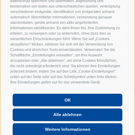
datenschutz speichern und übermitteln, abgleichung und
kombination von daten aus unterschiedlichen quellen, verknüpfung
verschiedener endgeräte, identifikation von endgeräten anhand
automatisch übermittelter informationen, verwendung genauer
standortdaten, geräte anhand von aktiv angeforderten
informationen identifizieren. Es steht Ihnen frei, Ihre Zustimmung zu
erteilen, zu verweigern oder zu widerrufen, ohne dass dies zu
wesentlichen Einschränkungen führt. Wenn Sie auf „Cookies
akzeptieren" klicken, erklären Sie sich mit der Verwendung von
Cookies und ähnlichen Tools einverstanden. Verwenden Sie die
Schaltfläche „Einstellungen verwalten", um Ihre Auswahl
anzupassen oder „Alle ablehnen", um ohne Cookies fortzufahren,
die nicht unbedingt erforderlich sind. Sie können Ihre Einstellungen
jederzeit ändern, indem Sie auf den Link „Cookie-Einstellungen"
unten auf der Seite oder auf das Schildsymbol unten links klicken.
Ihre Einstellungen gelten nur für das verwendete Gerät.
OK
POWERED BY
Alle ablehnen
Weitere Informationen
UID: IT01702740216
Cookie-Richtlinie
Privacy
Cookie Präferenzen