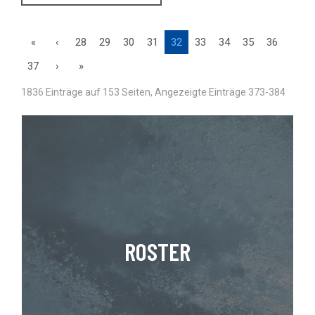
«
‹
28
29
30
31
32
33
34
35
36
37
›
»
1836 Einträge auf 153 Seiten, Angezeigte Einträge 373-384
ROSTER