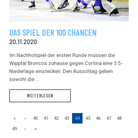
DAS SPIEL DER 100 CHANCEN
20.11.2020
Im Nachholspiel der ersten Runde müssen die
Wipptal Broncos zuhause gegen Cortina eine 3:5-
Niederlage einstecken. Den Ausschlag geben
sowohl die ...
WEITERLESEN
«
‹
40
41
42
43
44
45
46
47
48
49
›
»