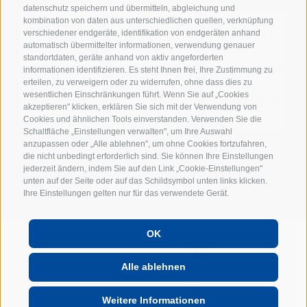
datenschutz speichern und übermitteln, abgleichung und
kombination von daten aus unterschiedlichen quellen, verknüpfung
verschiedener endgeräte, identifikation von endgeräten anhand
automatisch übermittelter informationen, verwendung genauer
standortdaten, geräte anhand von aktiv angeforderten
informationen identifizieren. Es steht Ihnen frei, Ihre Zustimmung zu
erteilen, zu verweigern oder zu widerrufen, ohne dass dies zu
wesentlichen Einschränkungen führt. Wenn Sie auf „Cookies
akzeptieren" klicken, erklären Sie sich mit der Verwendung von
Cookies und ähnlichen Tools einverstanden. Verwenden Sie die
Schaltfläche „Einstellungen verwalten", um Ihre Auswahl
anzupassen oder „Alle ablehnen", um ohne Cookies fortzufahren,
die nicht unbedingt erforderlich sind. Sie können Ihre Einstellungen
jederzeit ändern, indem Sie auf den Link „Cookie-Einstellungen"
unten auf der Seite oder auf das Schildsymbol unten links klicken.
Ihre Einstellungen gelten nur für das verwendete Gerät.
OK
POWERED BY
Alle ablehnen
Weitere Informationen